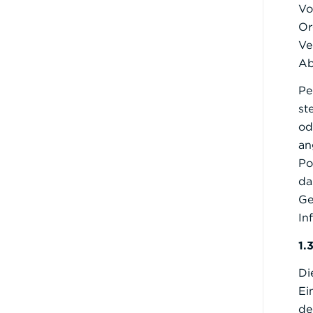
Vo
Or
Ve
Ab
Pe
st
od
an
Po
da
Ge
In
1.
Di
Ei
de