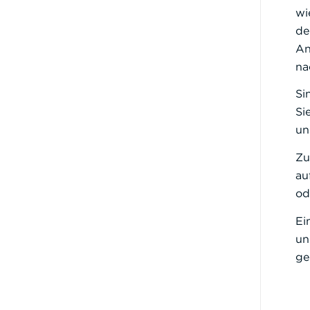
wi
de
An
na
Si
Si
un
Zu
au
od
Ei
un
ge